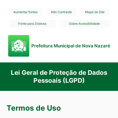
Seção
Ir
Aumentar fontes
Alto Contraste
Mapa do Site
de
para
Fonte para Dislexia
Sobre Acessibilidade
atalhos
o
e
conteúdo
links
[alt+1]
Prefeitura Municipal de Nova Nazaré
de
Ir
acessibilidade
para
o
Lei Geral de Proteção de Dados
menu
Pessoais (LGPD)
[alt+2]
Ir
para
o
Termos de Uso
rodapé