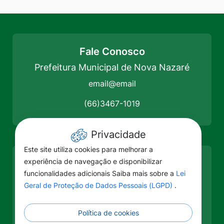
Fale Conosco
Prefeitura Municipal de Nova Nazaré
email@email
(66)3467-1019
Privacidade
Este site utiliza cookies para melhorar a
experiência de navegação e disponibilizar
Como chegar
funcionalidades adicionais Saiba mais sobre a
Lei
Prefeitura Municipal de Nova
Geral de Proteção de Dados Pessoais (LGPD)
.
Nazaré
Av. Jorge Amado, Nova Nazaré - MT, 78638-
Política de cookies
000