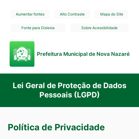
Seção
Ir
Aumentar fontes
Alto Contraste
Mapa do Site
de
para
Fonte para Dislexia
Sobre Acessibilidade
atalhos
o
e
conteúdo
links
[alt+1]
Prefeitura Municipal de Nova Nazaré
de
Ir
acessibilidade
para
o
Lei Geral de Proteção de Dados
menu
Pessoais (LGPD)
[alt+2]
Ir
para
o
Política de Privacidade
rodapé