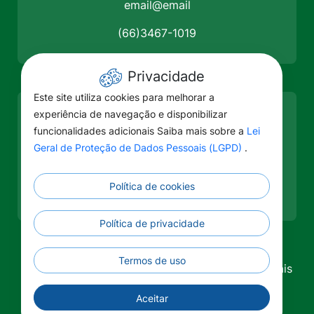
email@email
(66)3467-1019
Privacidade
Este site utiliza cookies para melhorar a
experiência de navegação e disponibilizar
Como chegar
funcionalidades adicionais Saiba mais sobre a
Lei
Prefeitura Municipal de Nova
Geral de Proteção de Dados Pessoais (LGPD)
.
Nazaré
Av. Jorge Amado, Nova Nazaré - MT, 78638-
Política de cookies
000
Política de privacidade
Termos de uso
©2026 - Lei Geral de Proteção de Dados Pessoais
(LGPD) - Todos os direitos reservados.
Aceitar